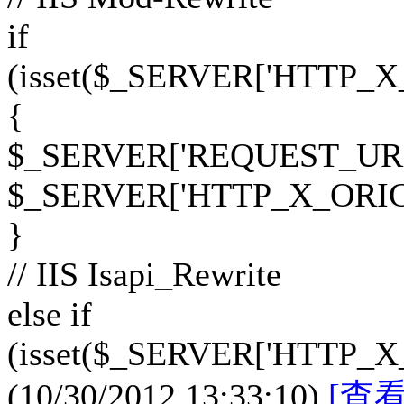
if
(isset($_SERVER['HTTP_
{
$_SERVER['REQUEST_URI
$_SERVER['HTTP_X_ORIG
}
// IIS Isapi_Rewrite
else if
(isset($_SERVER['HTTP_
(10/30/2012 13:33:10)
[查